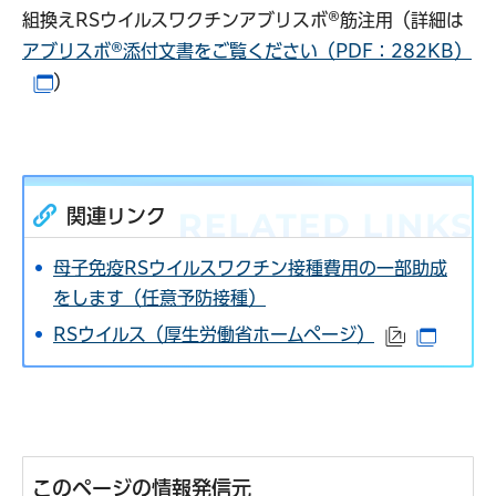
組換えRSウイルスワクチンアブリスボ®筋注用（詳細は
アブリスボ®添付文書をご覧ください（PDF：282KB）
）
（別ウインドウで開きます）
関連リンク
母子免疫RSウイルスワクチン接種費用の一部助成
をします（任意予防接種）
RSウイルス（
厚生労働省ホームページ）
（外部サイ
（別ウ
このページの情報発信元