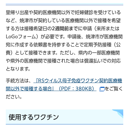
里帰り出産や契約医療機関以外で妊婦健診を受けている
など、焼津市が契約している医療機関以外で接種を希望
する方は接種希望日の
2週間前までに
申請（来所または
LoGoフォーム）が必要です。申請後、焼津市が医療機関
宛に作成する依頼書を持参することで定期予防接種（公
費）として接種できます。ただし、県内の一部医療機関
や県外の医療機関で接種された場合は償還払いでの対応
となります。
手続方法は、
「RSウイルス母子免疫ワクチン契約医療機
関以外で接種する場合」（PDF：380KB）
をご覧く
（別ウイン
ださい。
使用するワクチン