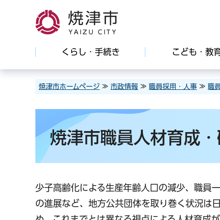
焼津市
くらし・手続き
こども・教
焼津市ホームページ
≫
市政情報
≫
職員採用・人事
≫
職
焼津市職員人材育成・
少子高齢化による生産年齢人口の減少、職員
の進展など、地方公共団体を取り巻く状況は日
め、これまでとは異なる視点による人材育成