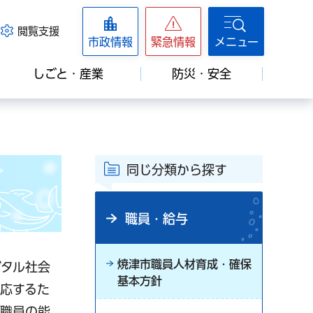
閲覧支援
市政情報
緊急情報
メニュー
しごと・産業
防災・安全
同じ分類から探す
職員・給与
焼津市職員人材育成・確保
ジタル社会
基本方針
応するた
、職員の能