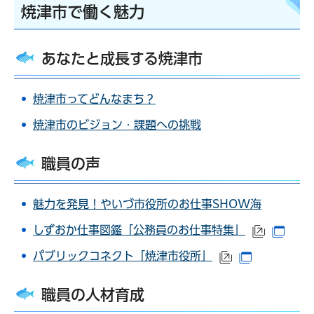
焼津市で働く魅力
あなたと成長する焼津市
焼津市ってどんなまち？
焼津市のビジョン・課題への挑戦
職員の声
魅力を発見！やいづ市役所のお仕事SHOW海
しずおか仕事図鑑「公務員のお仕事特集」
（外部サ
（別
パブリックコネクト「焼津市役所」
（外部サイトへ
（別ウイン
職員の人材育成