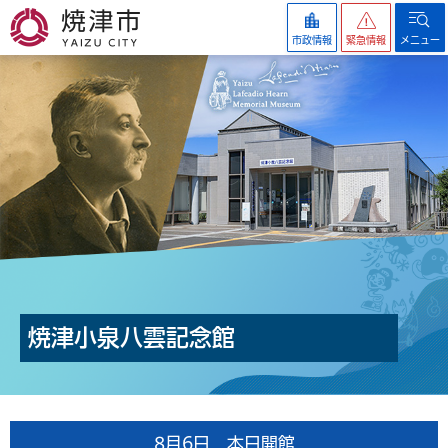
焼津市
市政情報
緊急情報
メニュー
焼津小泉八雲記念館
8月6日 本日開館