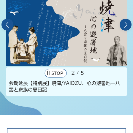
前のスライドを表示
2
5
STOP
会期延長【特別展】焼津/YAIDZU、心の避暑地―八
雲と家族の夏日記