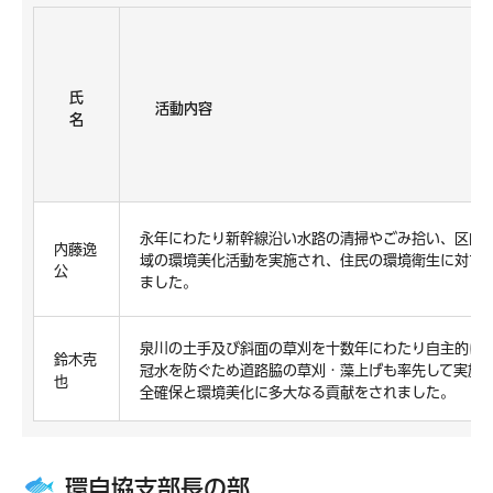
氏
活動内容
名
永年にわたり新幹線沿い水路の清掃やごみ拾い、区内
内藤逸
域の環境美化活動を実施され、住民の環境衛生に対す
公
ました。
泉川の土手及び斜面の草刈を十数年にわたり自主的に
鈴木克
冠水を防ぐため道路脇の草刈・藻上げも率先して実施
也
全確保と環境美化に多大なる貢献をされました。
環自協支部長の部