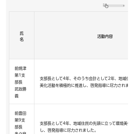
氏
活動内容
名
前焼津
第1支
支部長として4年、そのうち会計として2年、地域住
部長
美化活動を積極的に推進し、啓発指導に尽力されまし
武政勝
義
前豊田
第9支
支部長として4年、地域住民の先頭に立って環境美化
部長
し、啓発指導に尽力されました。
多々良