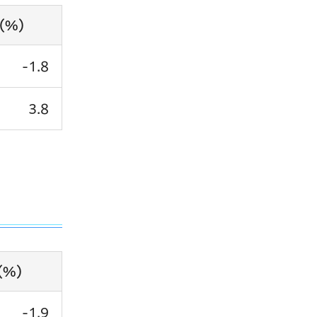
（%）
-1.8
3.8
（%）
-1.9