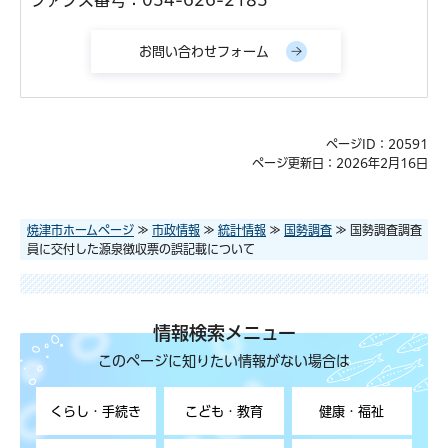
ページID：20591
ページ更新日：2026年2月16日
焼津市ホームページ
≫
市政情報
≫
統計情報
≫
国勢調査
≫ 国勢調査調査
員に交付した源泉徴収票の誤記載について
情報検索メニュー
このページに知りたい情報がない場合は
くらし・手続き
こども・教育
健康・福祉