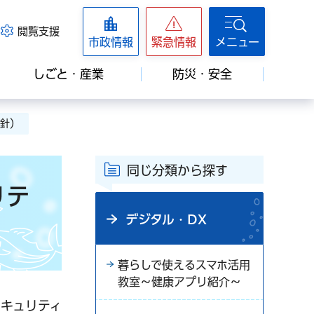
閲覧支援
市政情報
緊急情報
メニュー
しごと・産業
防災・安全
方針）
同じ分類から探す
リテ
デジタル・DX
暮らしで使えるスマホ活用
教室～健康アプリ紹介～
キュリティ