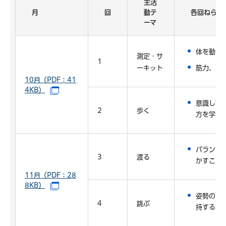
主活
月
回
動テ
各回ねらい
ーマ
体を動か
測定・サ
1
ーキット
筋力、バ
10月（PDF：41
4KB）
（別ウインドウで開きます）
意識して
2
歩く
方を学ぶ
バランス
3
渡る
かすこと
11月（PDF：28
8KB）
（別ウインドウで開きます）
姿勢のバ
4
跳ぶ
持する力