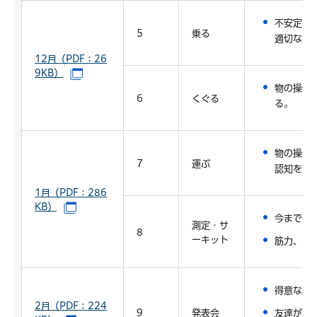
不安定な
5
乗る
適切な力
12月（PDF：26
9KB）
（別ウインドウで開きます）
物の操作
6
くぐる
る。
物の操作
7
運ぶ
認知を高
1月（PDF：286
KB）
（別ウインドウで開きます）
今までの
測定・サ
8
ーキット
筋力、バ
得意な運
2月（PDF：224
9
発表会
友達が頑