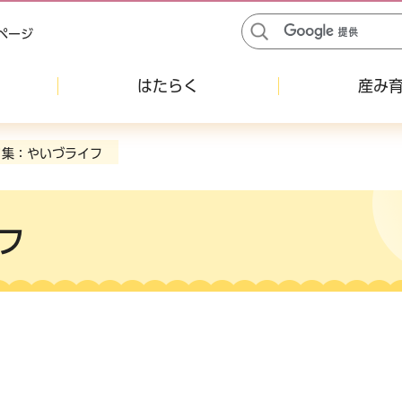
ページ
はたらく
産み
ク集：やいづライフ
フ