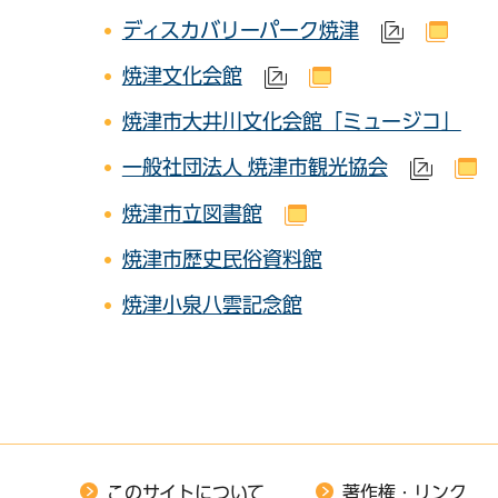
ディスカバリーパーク焼津
（外部サ
（別
焼津文化会館
（外部サイトへリンク
（別ウインドウで
焼津市大井川文化会館「ミュージコ」
一般社団法人 焼津市観光協会
（外部
（
焼津市立図書館
（別ウインドウで開
焼津市歴史民俗資料館
焼津小泉八雲記念館
このサイトについて
著作権・リンク