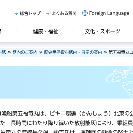
Foreign Language
総合トップ
よくある質問
育
健康・福祉
文化・スポーツ
料館
≫
館内のご案内
≫
歴史民俗資料館内・展示の案内
≫ 第五福竜丸
マグロ漁船第五福竜丸は、ビキニ環礁（かんしょう）北東の
した。長時間にわたり降り続いた放射能灰により、乗組
五福竜丸の無線長久保山愛吉氏は、医師団の懸命の努力