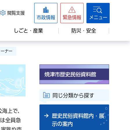
閲覧支援
市政情報
緊急情報
メニュー
しごと・産業
防災・安全
コーナー
同じ分類から探す
公海上で、
歴史民俗資料館内・展
員は全員急
示の案内
と家族や市