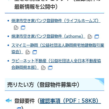
最新情報を公開中）
焼津市空き家バンク登録物件（ライフルホームズ）
（外部サイトへリンク）
（別ウインドウで開きます）
焼津市空き家バンク登録物件（athome）
（外部サ
（別
スマイミー静岡（公益社団法人静岡県宅地建物取引業
協会）
（外部サイトへリンク）
（別ウインドウで開きます）
ラビ―ネット不動産（公益社団法人全日本不動産協
会静岡県本部）
（外部サイトへリンク）
（別ウインドウで開きます）
売りたい方（登録物件募集中）
登録要件（
確認事項（PDF：58KB）
）