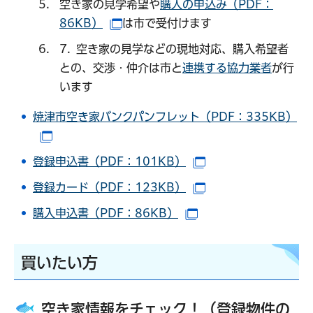
空き家の見学希望や
購入の申込み（PDF：
86KB）
は市で受付けます
（別ウインドウで開きます）
7. 空き家の見学などの現地対応、購入希望者
との、交渉・仲介は市と
連携する協力業者
が行
います
焼津市空き家バンクパンフレット（PDF：335KB）
（別ウインドウで開きます）
登録申込書（PDF：101KB）
（別ウインドウで開
登録カード（PDF：123KB）
（別ウインドウで開
購入申込書（PDF：86KB）
（別ウインドウで開き
買いたい方
空き家情報をチェック！（登録物件の