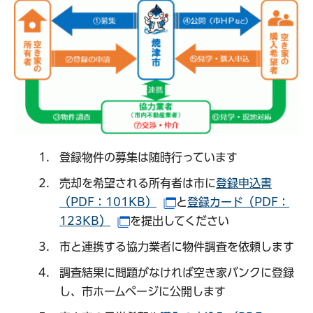
登録物件の募集は随時行っています
売却を希望される所有者は市に
登録申込書
（PDF：101KB）
と
登録カード（PDF：
（別ウインドウで開きます
123KB）
を提出してください
（別ウインドウで開きます）
市と連携する協力業者に物件調査を依頼します
調査結果に問題がなければ空き家バンクに登録
し、市ホームページに公開します