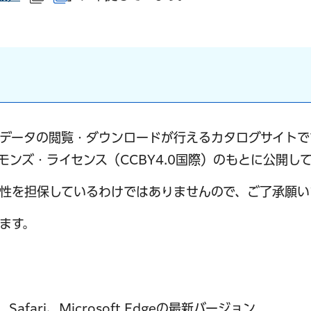
（外部サイトへリンク）
（別ウインドウで開きます）
写真データの閲覧・ダウンロードが行えるカタログサイト
コモンズ・ライセンス（CCBY4.0国際）のもとに公開し
性を担保しているわけではありませんので、ご了承願い
ます。
ンク）
ウで開きます）
、Safari、Microsoft Edgeの最新バージョン