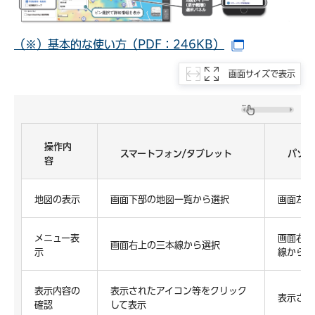
（※）基本的な使い方（PDF：246KB）
（別ウインド
画面サイズで表示
操作内
スマートフォン/タブレット
パソコ
容
地図の表示
画面下部の地図一覧から選択
画面左側
メニュー表
画面右側
画面右上の三本線から選択
示
線から選
表示内容の
表示されたアイコン等をクリック
表示され
確認
して表示