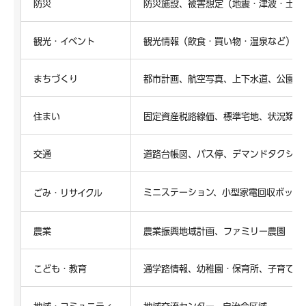
防災
防災施設、被害想定（地震・津波・土砂
観光・イベント
観光情報（飲食・買い物・温泉など）、
まちづくり
都市計画、航空写真、上下水道、公園、
住まい
固定資産税路線価、標準宅地、状況類似
交通
道路台帳図、バス停、デマンドタクシー
ミニステーション、小型家電回収ボック
ごみ・リサイクル
農業
農業振興地域計画、ファミリー農園
こども・教育
通学路情報、幼稚園・保育所、子育て支