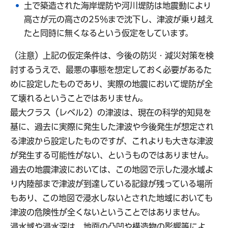
土で築造された海岸堤防や河川堤防は地震動により
高さが元の高さの25％まで沈下し、津波が乗り越え
たと同時に無くなるという仮定をしています。
（注意）上記の仮定条件は、今後の防災・減災対策を検
討するうえで、最悪の事態を想定しておく必要があるた
めに設定したものであり、実際の地震において堤防が全
て壊れるということではありません。
最大クラス（レベル2）の津波は、現在の科学的知見を
基に、過去に実際に発生した津波や今後発生が想定され
る津波から設定したものですが、これよりも大きな津波
が発生する可能性がない、というものではありません。
過去の地震津波においては、この地図で示した浸水域よ
り内陸部まで津波が到達している記録が残っている場所
もあり、この地図で浸水しないとされた地域においても
津波の危険性が全くないということではありません。
浸水域や浸水深は、地面の凸凹や構造物の影響等によ