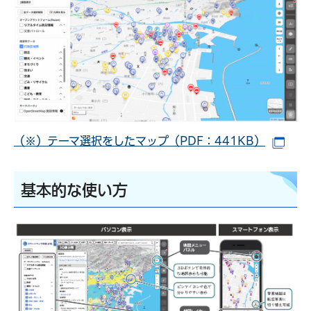
（※）テーマ選択をしたマップ（PDF：441KB）
（別
基本的な使い方