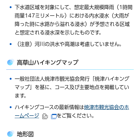
下水道区域を対象にして、想定最大規模降雨（1時間
雨量147ミリメートル）における内水浸水（大雨が
降った時に水路から溢れる浸水）が予想される区域
と想定される浸水深を示したものです。
（注意）河川の洪水や高潮は考慮していません。
高草山ハイキングマップ
一般社団法人焼津市観光協会発行「焼津ハイキング
マップ」を基に、コース及び主要地点を掲載してい
ます。
ハイキングコースの最新情報は
焼津市観光協会のホ
ームページ
をご覧ください。
（外部サイトへリンク）
（別ウインドウで開きます）
地形図