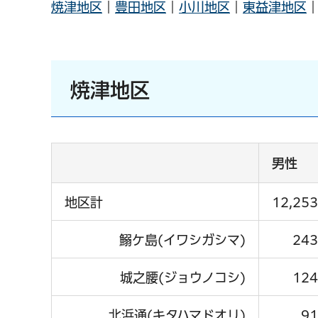
焼津地区
｜
豊田地区
｜
小川地区
｜
東益津地区
焼津地区
男性
地区計
12,253
鰯ケ島(イワシガシマ)
243
城之腰(ジョウノコシ)
124
北浜通(キタハマドオリ)
91