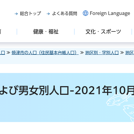
Foreign Language
総合トップ
よくある質問
育
健康・福祉
文化・スポーツ
人口
≫
焼津市の人口（住民基本台帳人口）
≫
地区別・字別人口
≫
地区
び男女別人口-2021年10月