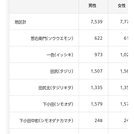
男性
女性
地区計
7,539
7,773
惣右衛門(ソウウエモン)
622
610
一色(イッシキ)
973
1,020
田尻(タジリ)
1,507
1,561
田尻北(タジリキタ)
1,335
1,351
下小田(シモオダ)
1,579
1,570
下小田中町(シモオダナカマチ)
248
244