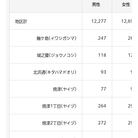
男性
女性
地区計
12,277
12,694
鰯ケ島(イワシガシマ)
247
267
城之腰(ジョウノコシ)
118
124
北浜通(キタハマドオリ)
93
91
焼津(ヤイヅ)
77
92
焼津1丁目(ヤイヅ)
264
290
焼津2丁目(ヤイヅ)
272
296