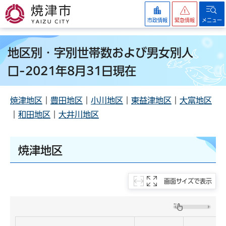
焼津市
市政情報
緊急情報
メニュー
地区別・字別世帯数および男女別人
口-2021年8月31日現在
焼津地区
｜
豊田地区
｜
小川地区
｜
東益津地区
｜
大富地区
｜
和田地区
｜
大井川地区
焼津地区
画面サイズで表示