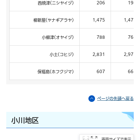
西焼津(ニシヤイヅ)
206
194
柳新屋(ヤナギアラヤ)
1,475
1,476
小柳津(オヤイヅ)
788
761
小土(コヒジ)
2,831
2,977
保福島(ホフクジマ)
607
667
ページの先頭へ戻る
小川地区
画面サイズで表示