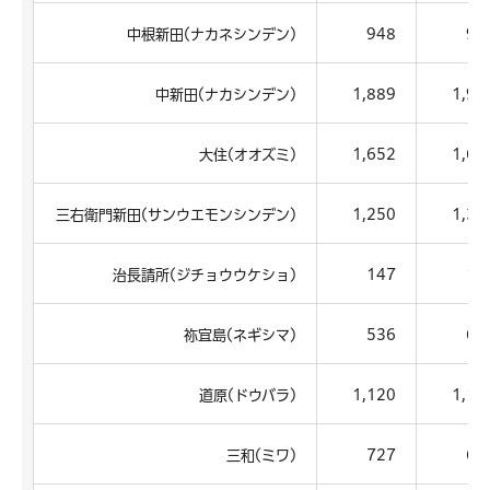
中根新田(ナカネシンデン)
948
95
中新田(ナカシンデン)
1,889
1,94
大住(オオズミ)
1,652
1,64
三右衛門新田(サンウエモンシンデン)
1,250
1,30
治長請所(ジチョウウケショ)
147
16
祢宜島(ネギシマ)
536
61
道原(ドウバラ)
1,120
1,14
三和(ミワ)
727
69