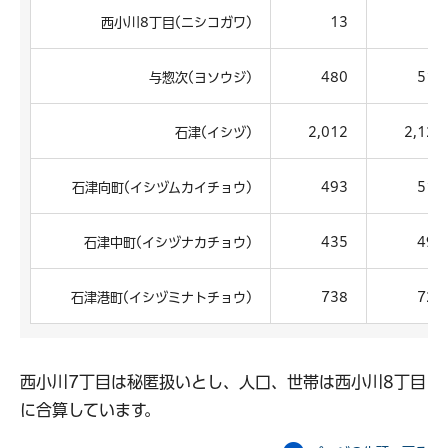
西小川8丁目(ニシコガワ)
13
6
与惣次(ヨソウジ)
480
512
石津(イシヅ)
2,012
2,125
石津向町(イシヅムカイチョウ)
493
516
石津中町(イシヅナカチョウ)
435
491
石津港町(イシヅミナトチョウ)
738
728
西小川7丁目は秘匿扱いとし、人口、世帯は西小川8丁目
に合算しています。