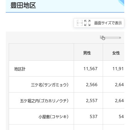
豊田地区
画面サイズで表示
男性
女性
地区計
11,567
11,911
三ケ名(サンガミョウ)
2,566
2,645
五ケ堀之内(ゴカホリノウチ)
2,557
2,644
小屋敷(コヤシキ)
537
547