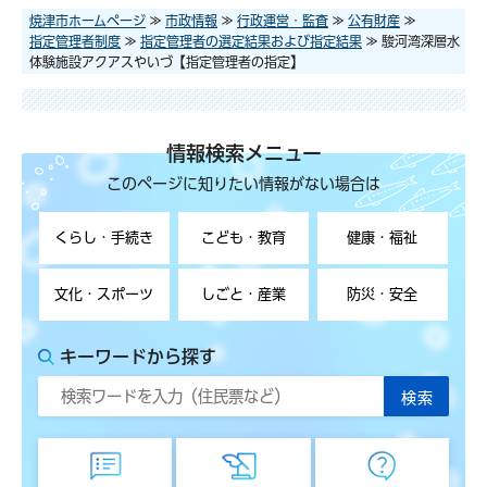
焼津市ホームページ
≫
市政情報
≫
行政運営・監査
≫
公有財産
≫
指定管理者制度
≫
指定管理者の選定結果および指定結果
≫ 駿河湾深層水
体験施設アクアスやいづ【指定管理者の指定】
情報検索メニュー
このページに知りたい情報がない場合は
くらし・手続き
こども・教育
健康・福祉
文化・スポーツ
しごと・産業
防災・安全
キーワードから探す