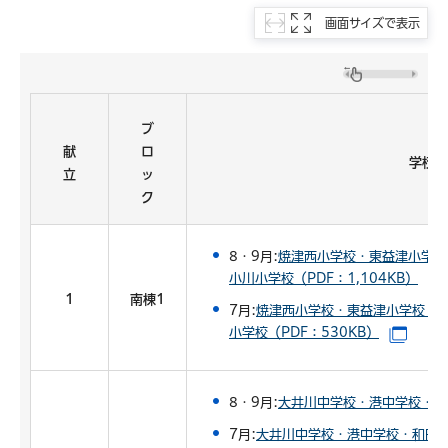
画面サイズで表示
ブ
献
ロ
学校名
立
ッ
ク
8・9月:
焼津西小学校・東益津小学校
小川小学校（PDF：1,104KB）
1
南棟1
7月:
焼津西小学校・東益津小学校・
小学校（PDF：530KB）
（別ウ
8・9月:
大井川中学校・港中学校・和田
7月:
大井川中学校・港中学校・和田中学