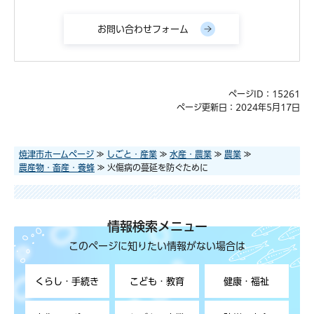
ページID：15261
ページ更新日：2024年5月17日
焼津市ホームページ
≫
しごと・産業
≫
水産・農業
≫
農業
≫
農産物・畜産・養蜂
≫ 火傷病の蔓延を防ぐために
情報検索メニュー
このページに知りたい情報がない場合は
くらし・手続き
こども・教育
健康・福祉