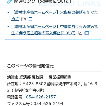
関連リンク（火傷病について）
【農林水産省ホームページ】火傷病の蔓延を防ぐた
めに
（外部サイトへリンク）
（別ウインドウで開きます）
【農林水産省ホームページ】中国における火傷病発
生に伴う宿主植物の輸入停止について
（外部サイト
（別ウイ
このページの情報発信元
焼津市 経済部 農政課 農業振興担当
所在地：〒425-8502 静岡県焼津市本町2丁目16-3
2（市役所本庁舎6階）
電話番号：
054-626-2157
ファクス番号：054-626-2194