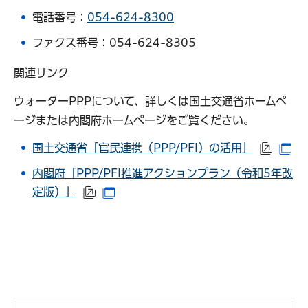
電話番号：
054-624-8300
ファクス番号：054-624-8305
関連リンク
ウォーターPPPについて、詳しくは国土交通省ホームペ
ージまたは内閣府ホームページをご覧ください。
国土交通省「官民連携（PPP/PFI）の活用」
（外部
（
内閣府「PPP/PFI推進アクションプラン（令和5年改
定版）」
（外部サイトへリンク）
（別ウインドウで開きます）