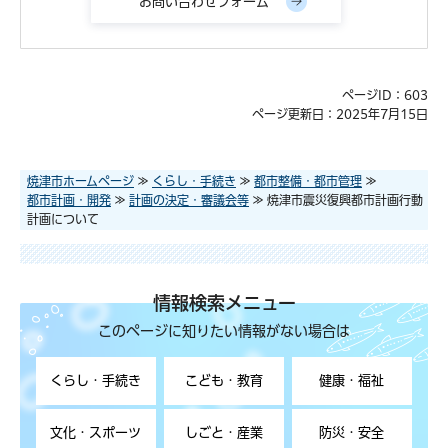
ページID：603
ページ更新日：2025年7月15日
焼津市ホームページ
≫
くらし・手続き
≫
都市整備・都市管理
≫
都市計画・開発
≫
計画の決定・審議会等
≫ 焼津市震災復興都市計画行動
計画について
情報検索メニュー
このページに知りたい情報がない場合は
くらし・手続き
こども・教育
健康・福祉
文化・スポーツ
しごと・産業
防災・安全