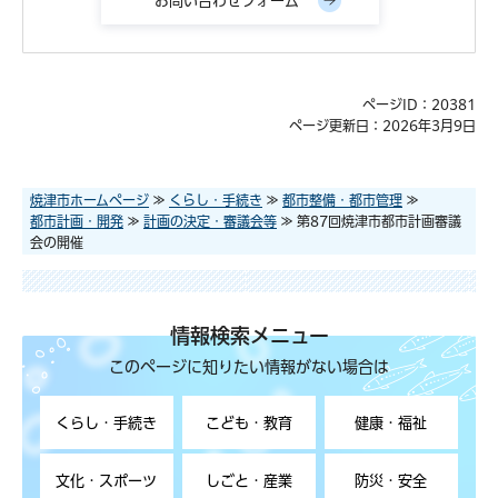
ページID：20381
ページ更新日：2026年3月9日
焼津市ホームページ
≫
くらし・手続き
≫
都市整備・都市管理
≫
都市計画・開発
≫
計画の決定・審議会等
≫ 第87回焼津市都市計画審議
会の開催
情報検索メニュー
このページに知りたい情報がない場合は
くらし・手続き
こども・教育
健康・福祉
文化・スポーツ
しごと・産業
防災・安全