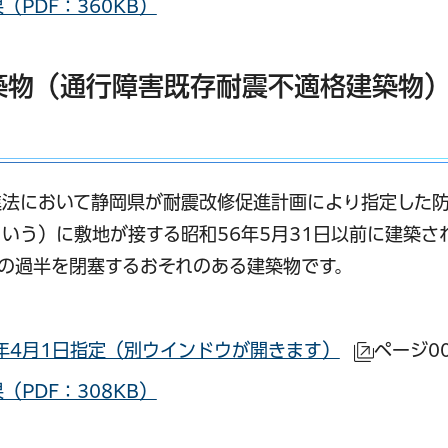
PDF：360KB）
建築物（通行障害既存耐震不適格建築物
進法において静岡県が耐震改修促進計画により指定した
いう）に敷地が接する昭和56年5月31日以前に建築さ
の過半を閉塞するおそれのある建築物です。
年4月1日指定（別ウインドウが開きます）
ページ00
（外部サ
PDF：308KB）