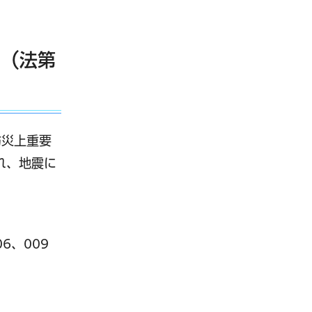
）（法第
防災上重要
れ、地震に
6、009
イトへリンク）