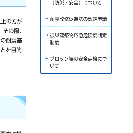
（防災・安全）について
耐震改修促進法の認定申請
以上の方が
。その際、
被災建築物応急危険度判定
行の耐震基
制度
ことを目的
ブロック塀の安全点検につ
いて