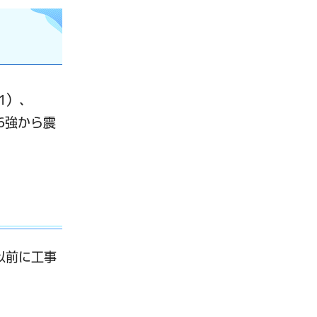
1）、
6強から震
以前に工事