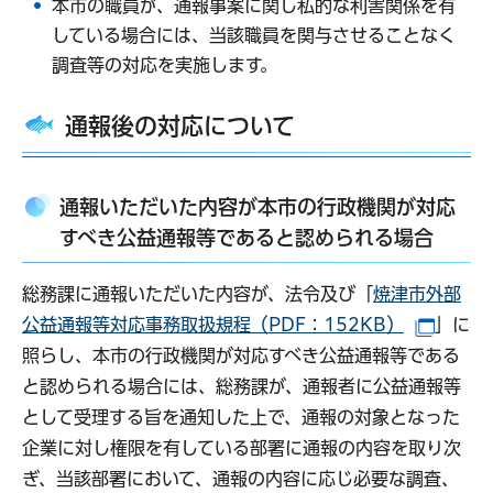
本市の職員が、通報事案に関し私的な利害関係を有
している場合には、当該職員を関与させることなく
調査等の対応を実施します。
通報後の対応について
通報いただいた内容が本市の行政機関が対応
すべき公益通報等であると認められる場合
総務課に通報いただいた内容が、法令及び「
焼津市外部
公益通報等対応事務取扱規程（PDF：152KB）
」に
（別ウ
照らし、本市の行政機関が対応すべき公益通報等である
と認められる場合には、総務課が、通報者に公益通報等
として受理する旨を通知した上で、通報の対象となった
企業に対し権限を有している部署に通報の内容を取り次
ぎ、当該部署において、通報の内容に応じ必要な調査、