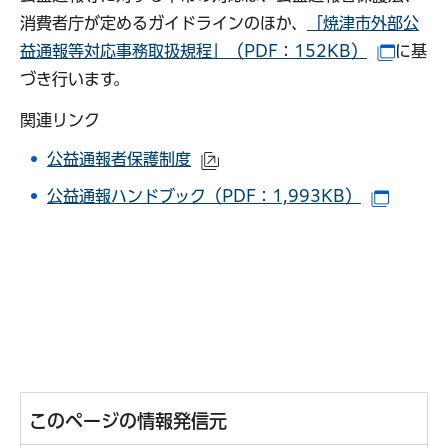
消費者庁が定めるガイドラインのほか、
「焼津市外部公
益通報等対応事務取扱規程」（PDF：152KB）
に基
（別ウ
づき行います。
関連リンク
公益通報者保護制度
（外部サイトへリンク）
公益通報ハンドブック（PDF：1,993KB）
（別ウ
このページの情報発信元