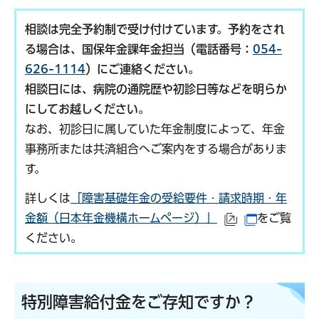
相談は完全予約制で受け付けています。予約をされ
る場合は、国保年金課年金担当（電話番号：
054-
626-1114
）にご連絡ください。
相談日には、病院の通院歴や初診日等などを明らか
にしてお越しください。
なお、初診日に属していた年金制度によって、年金
事務所または共済組合へご案内をする場合がありま
す。
詳しくは
「障害基礎年金の受給要件・請求時期・年
金額（日本年金機構ホームページ）」
をご覧
（外部サイトへ
（別ウイン
ください。
特別障害給付金をご存知ですか？