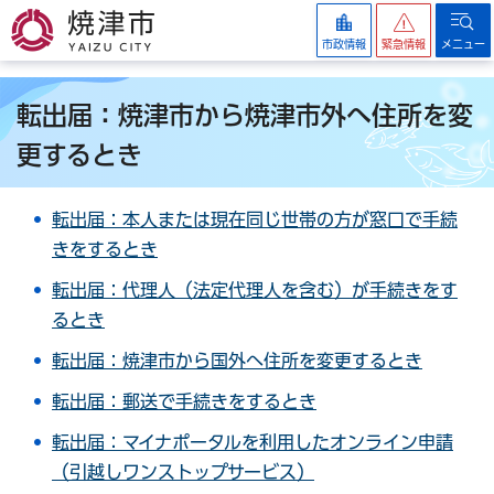
焼津市
市政情報
緊急情報
メニュー
転出届：焼津市から焼津市外へ住所を変
更するとき
転出届：本人または現在同じ世帯の方が窓口で手続
きをするとき
転出届：代理人（法定代理人を含む）が手続きをす
るとき
転出届：焼津市から国外へ住所を変更するとき
転出届：郵送で手続きをするとき
転出届：マイナポータルを利用したオンライン申請
（引越しワンストップサービス）