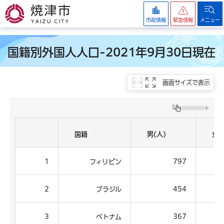
焼津市
市政情報
緊急情報
メニュー
国籍別外国人人口-2021年9月30日現在
画面サイズで表示
国籍
男(人)
女(
1
フィリピン
797
2
ブラジル
454
3
ベトナム
367