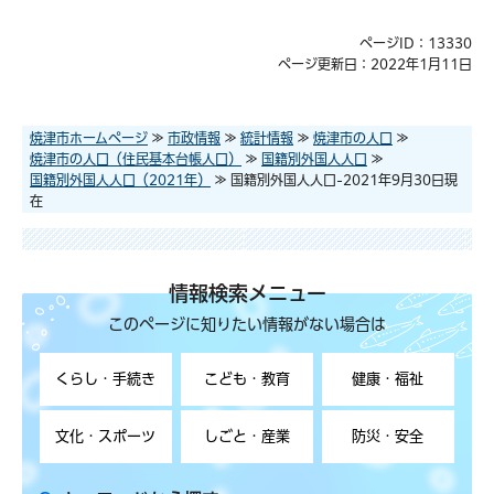
ページID：13330
ページ更新日：2022年1月11日
焼津市ホームページ
≫
市政情報
≫
統計情報
≫
焼津市の人口
≫
焼津市の人口（住民基本台帳人口）
≫
国籍別外国人人口
≫
国籍別外国人人口（2021年）
≫ 国籍別外国人人口-2021年9月30日現
在
情報検索メニュー
このページに知りたい情報がない場合は
くらし・手続き
こども・教育
健康・福祉
文化・スポーツ
しごと・産業
防災・安全