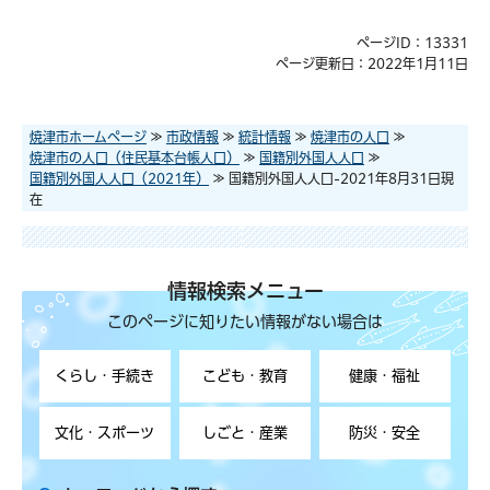
ページID：13331
ページ更新日：2022年1月11日
焼津市ホームページ
≫
市政情報
≫
統計情報
≫
焼津市の人口
≫
焼津市の人口（住民基本台帳人口）
≫
国籍別外国人人口
≫
国籍別外国人人口（2021年）
≫ 国籍別外国人人口-2021年8月31日現
在
情報検索メニュー
このページに知りたい情報がない場合は
くらし・手続き
こども・教育
健康・福祉
文化・スポーツ
しごと・産業
防災・安全