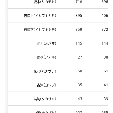
坂本(サカモト)
718
696
石脇上(イシワキカミ)
395
406
石脇下(イシワキシモ)
359
372
小浜(オバマ)
145
144
野秋(ノアキ)
27
38
花沢(ハナザワ)
58
61
吉津(ヨシヅ)
35
41
高崎(タカサキ)
43
39
中里(ナカザト)
927
955