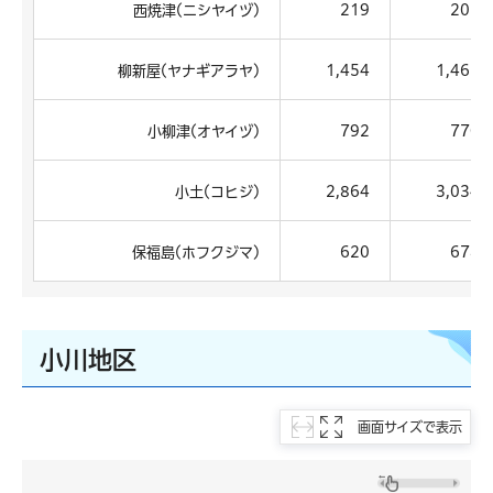
西焼津(ニシヤイヅ)
219
201
柳新屋(ヤナギアラヤ)
1,454
1,467
小柳津(オヤイヅ)
792
770
小土(コヒジ)
2,864
3,034
保福島(ホフクジマ)
620
678
小川地区
画面サイズで表示