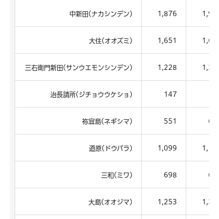
中新田(ナカシンデン)
1,876
1,93
大住(オオズミ)
1,651
1,66
三右衛門新田(サンウエモンシンデン)
1,228
1,30
治長請所(ジチョウウケショ)
147
15
祢宜島(ネギシマ)
551
61
道原(ドウバラ)
1,099
1,13
三和(ミワ)
698
66
大島(オオジマ)
1,253
1,33