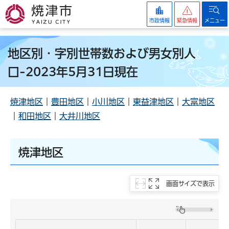
焼津市
市政情報
緊急情報
メニュー
地区別・字別世帯数および男女別人
口-2023年5月31日現在
焼津地区
｜
豊田地区
｜
小川地区
｜
東益津地区
｜
大富地区
｜
和田地区
｜
大井川地区
焼津地区
画面サイズで表示