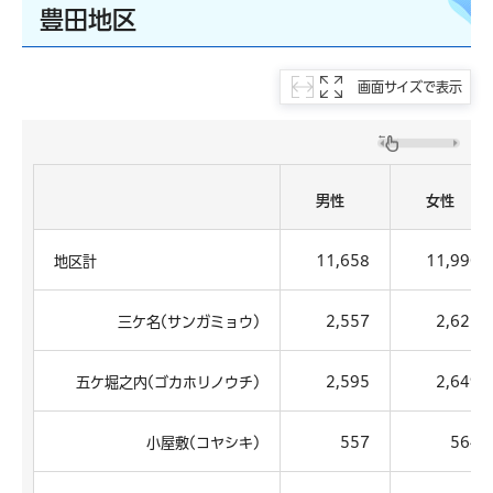
豊田地区
画面サイズで表示
男性
女性
地区計
11,658
11,990
三ケ名(サンガミョウ)
2,557
2,627
五ケ堀之内(ゴカホリノウチ)
2,595
2,649
小屋敷(コヤシキ)
557
564