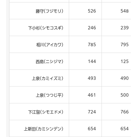
藤守(フジモリ)
526
548
下小杉(シモコスギ)
246
239
相川(アイカワ)
785
795
西島(ニシジマ)
144
125
上泉(カミイズミ)
493
490
上泉(つつじ平)
461
500
下江留(シモエドメ)
724
766
上新田(カミシンデン)
654
654