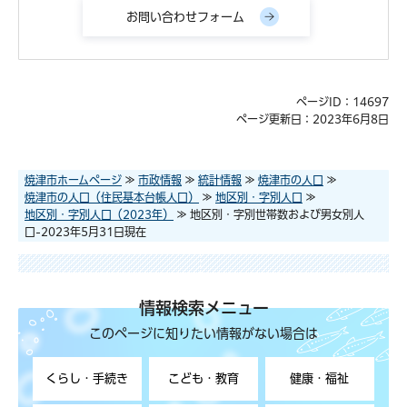
ページID：14697
ページ更新日：2023年6月8日
焼津市ホームページ
≫
市政情報
≫
統計情報
≫
焼津市の人口
≫
焼津市の人口（住民基本台帳人口）
≫
地区別・字別人口
≫
地区別・字別人口（2023年）
≫ 地区別・字別世帯数および男女別人
口-2023年5月31日現在
情報検索メニュー
このページに知りたい情報がない場合は
くらし・手続き
こども・教育
健康・福祉