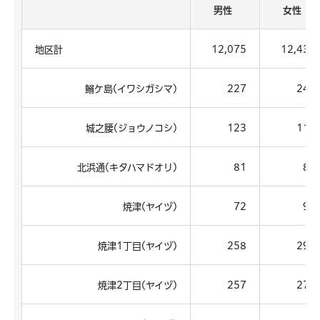
男性
女性
地区計
12,075
12,437
鰯ケ島(イワシガシマ)
227
249
城之腰(ジョウノコシ)
123
111
北浜通(キタハマドオリ)
81
83
焼津(ヤイヅ)
72
90
焼津1丁目(ヤイヅ)
258
290
焼津2丁目(ヤイヅ)
257
279