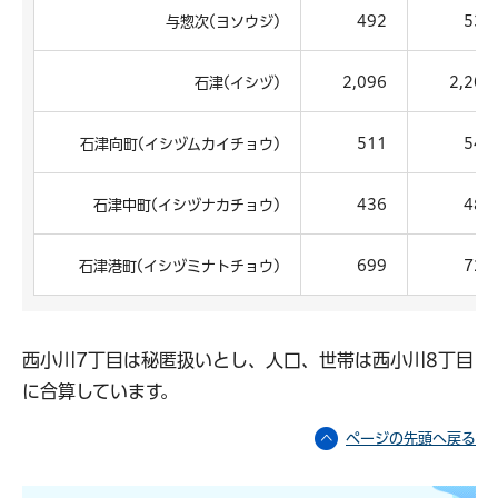
与惣次(ヨソウジ)
492
536
石津(イシヅ)
2,096
2,207
石津向町(イシヅムカイチョウ)
511
540
石津中町(イシヅナカチョウ)
436
483
石津港町(イシヅミナトチョウ)
699
722
西小川7丁目は秘匿扱いとし、人口、世帯は西小川8丁目
に合算しています。
ページの先頭へ戻る