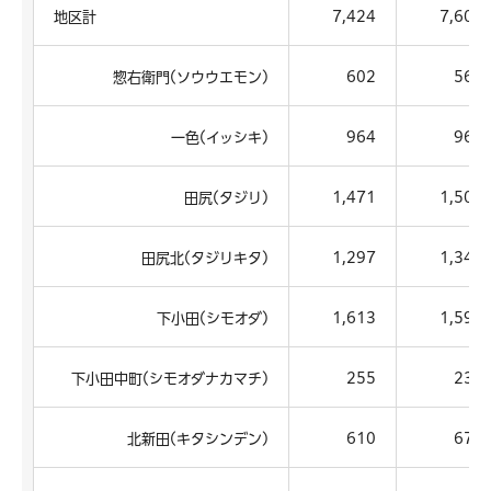
地区計
7,424
7,607
惣右衛門(ソウウエモン)
602
562
一色(イッシキ)
964
968
田尻(タジリ)
1,471
1,504
田尻北(タジリキタ)
1,297
1,340
下小田(シモオダ)
1,613
1,594
下小田中町(シモオダナカマチ)
255
237
北新田(キタシンデン)
610
672