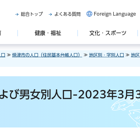
Foreign Language
総合トップ
よくある質問
育
健康・福祉
文化・スポーツ
人口
≫
焼津市の人口（住民基本台帳人口）
≫
地区別・字別人口
≫
地区
び男女別人口-2023年3月3