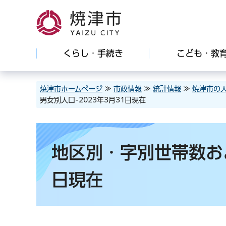
焼津市
くらし・手続き
こども・教
焼津市ホームページ
≫
市政情報
≫
統計情報
≫
焼津市の
男女別人口-2023年3月31日現在
地区別・字別世帯数およ
日現在