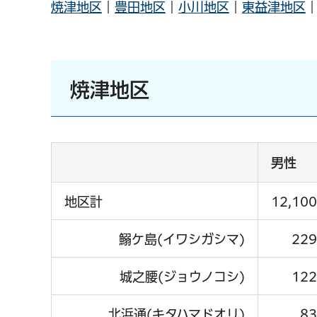
焼津地区
｜
豊田地区
｜
小川地区
｜
東益津地区
焼津地区
男性
地区計
12,100
鰯ケ島(イワシガシマ)
229
城之腰(ジョウノコシ)
122
北浜通(キタハマドオリ)
83