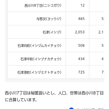
西小川8丁目(ニシコガワ)
12
8
与惣次(ヨソウジ)
485
525
石津(イシヅ)
2,053
2,139
石津向町(イシヅムカイチョウ)
508
536
石津中町(イシヅナカチョウ)
434
479
石津港町(イシヅミナトチョウ)
725
729
西小川7丁目は秘匿扱いとし、人口、世帯は西小川8丁目
に合算しています。