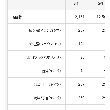
男性
女性
地区計
12,161
12,562
鰯ケ島(イワシガシマ)
237
259
城之腰(ジョウノコシ)
124
120
北浜通(キタハマドオリ)
85
84
焼津(ヤイヅ)
78
94
焼津1丁目(ヤイヅ)
267
298
焼津2丁目(ヤイヅ)
269
297