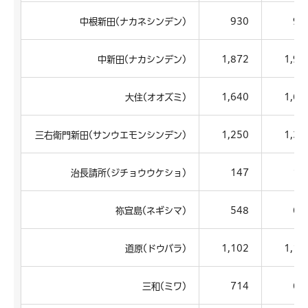
中根新田(ナカネシンデン)
930
93
中新田(ナカシンデン)
1,872
1,95
大住(オオズミ)
1,640
1,65
三右衛門新田(サンウエモンシンデン)
1,250
1,30
治長請所(ジチョウウケショ)
147
15
祢宜島(ネギシマ)
548
61
道原(ドウバラ)
1,102
1,14
三和(ミワ)
714
68