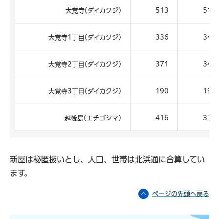
大覚寺(ダイカクジ)
513
510
大覚寺1丁目(ダイカクジ)
336
348
大覚寺2丁目(ダイカクジ)
371
342
大覚寺3丁目(ダイカクジ)
190
194
越後島(エチゴシマ)
416
376
新屋は秘匿扱いとし、人口、世帯は北浜通に合算してい
ます。
ページの先頭へ戻る