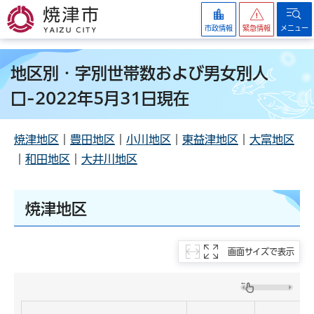
焼津市
市政情報
緊急情報
メニュー
地区別・字別世帯数および男女別人
口-2022年5月31日現在
焼津地区
｜
豊田地区
｜
小川地区
｜
東益津地区
｜
大富地区
｜
和田地区
｜
大井川地区
焼津地区
画面サイズで表示