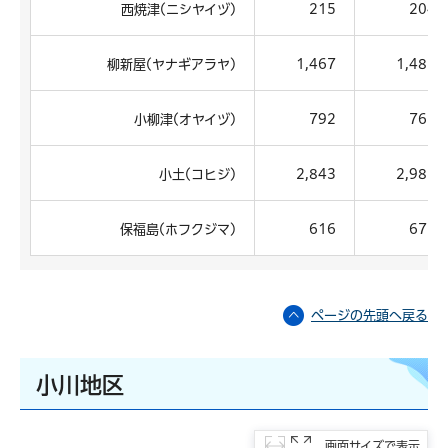
西焼津(ニシヤイヅ)
215
204
柳新屋(ヤナギアラヤ)
1,467
1,483
小柳津(オヤイヅ)
792
763
小土(コヒジ)
2,843
2,983
保福島(ホフクジマ)
616
671
ページの先頭へ戻る
小川地区
画面サイズで表示