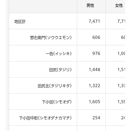
男性
女性
地区計
7,471
7,715
惣右衛門(ソウウエモン)
606
605
一色(イッシキ)
976
1,005
田尻(タジリ)
1,448
1,516
田尻北(タジリキタ)
1,322
1,339
下小田(シモオダ)
1,605
1,594
下小田中町(シモオダナカマチ)
254
247