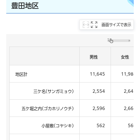
豊田地区
画面サイズで表示
男性
女性
地区計
11,645
11,984
三ケ名(サンガミョウ)
2,554
2,645
五ケ堀之内(ゴカホリノウチ)
2,596
2,666
小屋敷(コヤシキ)
562
569