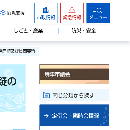
閲覧支援
市政情報
緊急情報
メニュー
しごと・産業
防災・安全
の発言順及び質問要旨
疑の
同じ分類から探す
定例会・臨時会情報