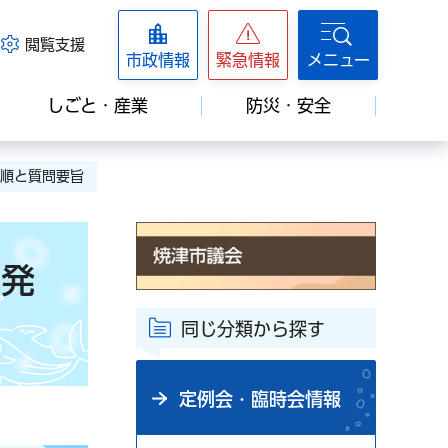
閲覧支援
市政情報
緊急情報
メニュー
しごと・産業
防災・安全
言順と質問要旨
問発
同じ分類から探す
定例会・臨時会情報