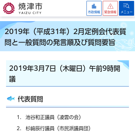
焼津市
市政情報
緊急情報
メニュー
2019年（平成31年）2月定例会代表質
問と一般質問の発言順及び質問要旨
2019年3月7日（木曜日）午前9時開
議
代表質問
池谷和正議員（凌雲の会）
杉﨑辰行議員（市民派議員団）