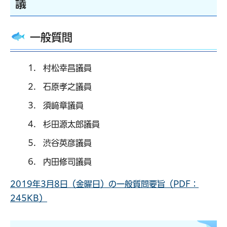
議
一般質問
村松幸昌議員
石原孝之議員
須﨑章議員
杉田源太郎議員
渋谷英彦議員
内田修司議員
2019年3月8日（金曜日）の一般質問要旨（PDF：
245KB）