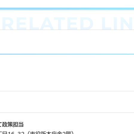
て政策担当
丁目16-32（市役所本庁舎2階）