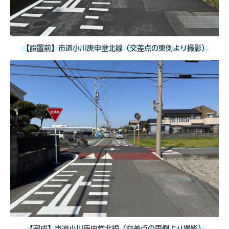
【設置前】市道小川庚申堂北線（交差点の東側より撮影）
【完成】市道小川庚申堂北線（交差点の東側より撮影）