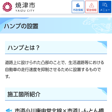
焼津市
市政情報
緊急情報
メニュー
ハンプの設置
ハンプとは？
道路上に設けられた凸部のことで、生活道路等における
自動車の走行速度を抑制させるために設置するもので
す。
施工箇所紹介
市道小川庚申堂北線×市道しんとん橋