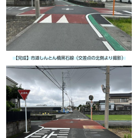
【完成】市道しんとん橋黒石線（交差点の北側より撮影）