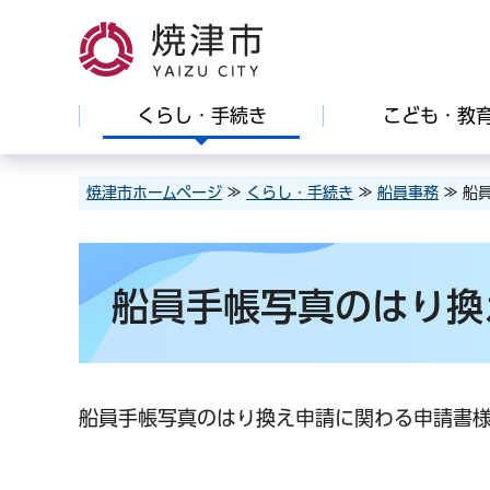
焼津市
くらし・手続き
こども・教
焼津市ホームページ
≫
くらし・手続き
≫
船員事務
≫ 船
船員手帳写真のはり換
船員手帳写真のはり換え申請に関わる申請書様