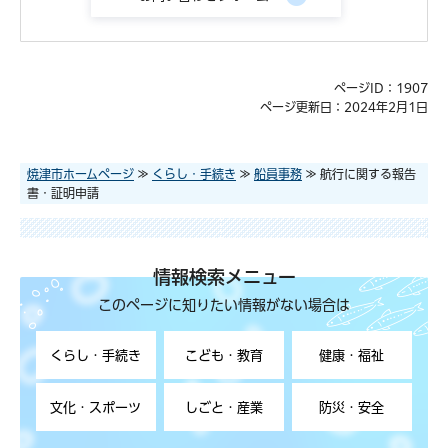
ページID：1907
ページ更新日：2024年2月1日
焼津市ホームページ
≫
くらし・手続き
≫
船員事務
≫ 航行に関する報告
書・証明申請
情報検索メニュー
このページに知りたい情報がない場合は
くらし・手続き
こども・教育
健康・福祉
文化・スポーツ
しごと・産業
防災・安全