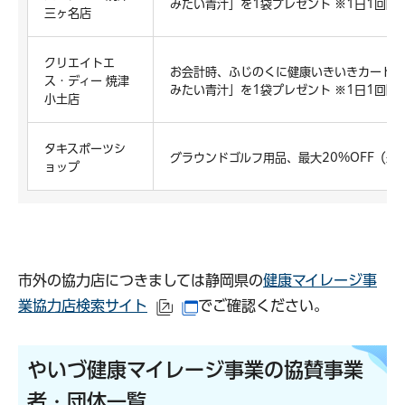
みたい青汁」を1袋プレゼント ※1日1回限
三ヶ名店
クリエイトエ
お会計時、ふじのくに健康いきいきカードの
ス・ディー 焼津
みたい青汁」を1袋プレゼント ※1日1回限
小土店
タキスポーツシ
グラウンドゴルフ用品、最大20%OFF（来
ョップ
市外の協力店につきましては静岡県の
健康マイレージ事
業協力店検索サイト
でご確認ください。
（外部サイトへリンク）
（別ウインドウで開きます）
やいづ健康マイレージ事業の協賛事業
者・団体一覧