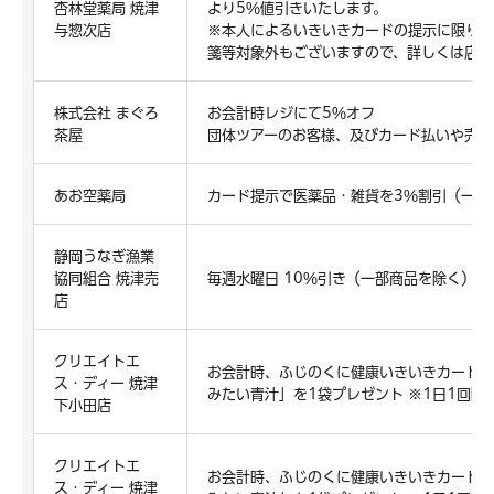
杏林堂薬局 焼津
より5％値引きいたします。
与惣次店
※本人によるいきいきカードの提示に限りま
箋等対象外もございますので、詳しくは店舗
株式会社 まぐろ
お会計時レジにて5％オフ
茶屋
団体ツアーのお客様、及びカード払いや売掛
あお空薬局
カード提示で医薬品・雑貨を3％割引（一部
静岡うなぎ漁業
協同組合 焼津売
毎週水曜日 10％引き（一部商品を除く）
店
クリエイトエ
お会計時、ふじのくに健康いきいきカードの
ス・ディー 焼津
みたい青汁」を1袋プレゼント ※1日1回限
下小田店
クリエイトエ
お会計時、ふじのくに健康いきいきカードの
ス・ディー 焼津