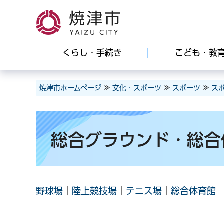
焼津市
くらし・手続き
こども・教
焼津市ホームページ
≫
文化・スポーツ
≫
スポーツ
≫
ス
総合グラウンド・総合
野球場
｜
陸上競技場
｜
テニス場
｜
総合体育館