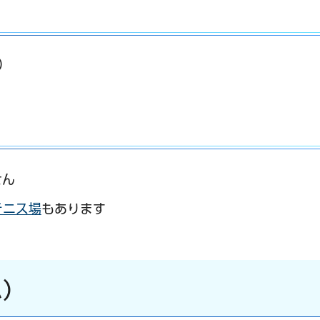
）
せん
テニス場
もあります
ム）