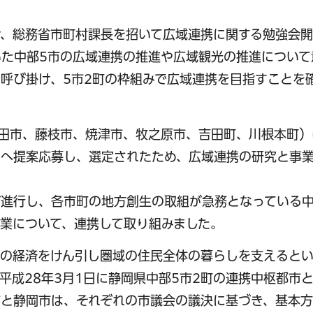
せ、総務省市町村課長を招いて広域連携に関する勉強会
た中部5市の広域連携の推進や広域観光の推進について
呼び掛け、5市2町の枠組みで広域連携を目指すことを
島田市、藤枝市、焼津市、牧之原市、吉田町、川根本町
）へ提案応募し、選定されたため、広域連携の研究と事
が進行し、各市町の地方創生の取組が急務となっている
業について、連携して取り組みました。
体の経済をけん引し圏域の住民全体の暮らしを支えると
平成28年3月1日に静岡県中部5市2町の連携中枢都市
市と静岡市は、それぞれの市議会の議決に基づき、基本