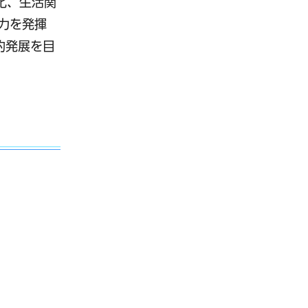
化、生活関
力を発揮
的発展を目