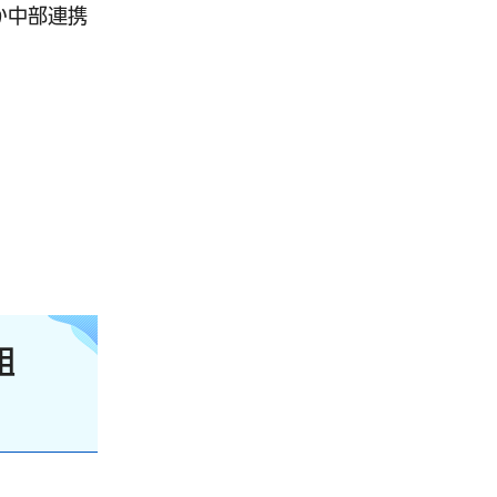
か中部連携
組