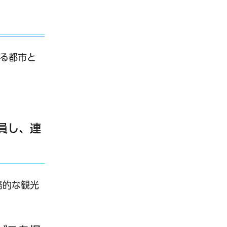
る都市と
員し、連
略的な観光