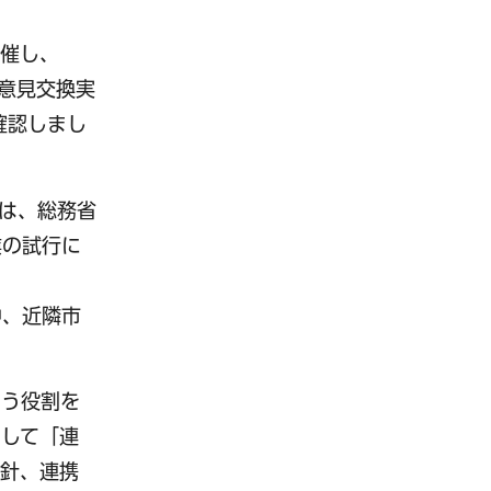
開催し、
意見交換実
確認しまし
）は、総務省
業の試行に
中、近隣市
いう役割を
として「連
方針、連携