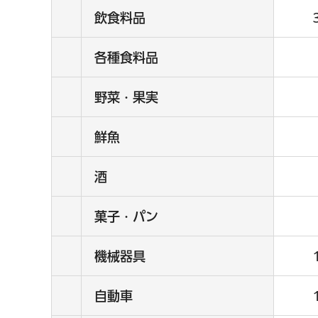
飲食料品
各種食料品
野菜・果実
鮮魚
酒
菓子・パン
機械器具
自動車