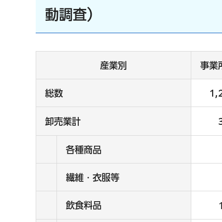
動調査）
産業別
事業
総数
1,
卸売業計
各種商品
繊維・衣服等
飲食料品