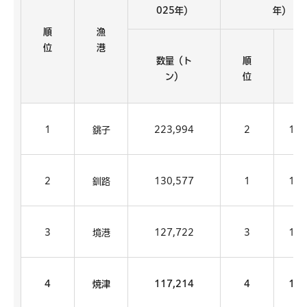
025年）
年）
順
漁
位
港
数量（ト
順
ン）
位
1
銚子
223,994
2
146
2
釧路
130,577
1
173
3
境港
127,722
3
125
4
焼津
117,214
4
125