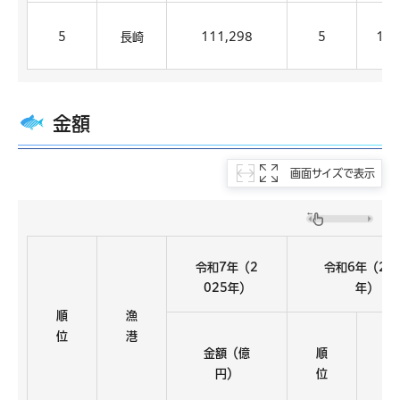
5
長崎
111,298
5
118
金額
画面サイズで表示
令和7年（2
令和6年（20
025年）
年）
順
漁
位
港
金額（億
順
円）
位