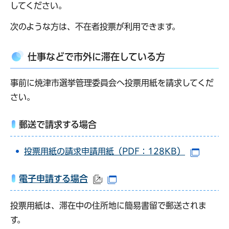
してください。
次のような方は、不在者投票が利用できます。
仕事などで市外に滞在している方
事前に焼津市選挙管理委員会へ投票用紙を請求してくだ
さい。
郵送で請求する場合
投票用紙の請求申請用紙（PDF：128KB）
（別ウ
電子申請する場合
（外部サイトへリンク）
（別ウインドウで開きます
投票用紙は、滞在中の住所地に簡易書留で郵送されま
す。