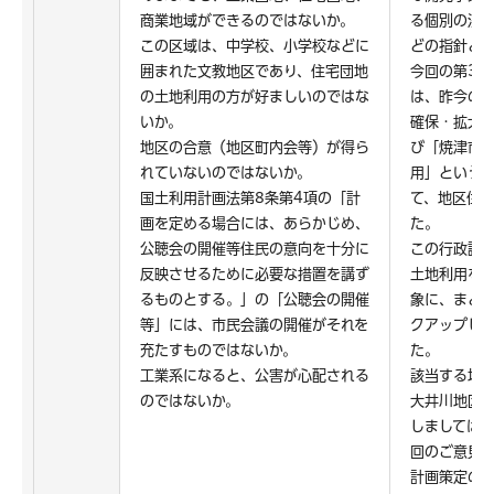
商業地域ができるのではないか。
る個別の法
この区域は、中学校、小学校などに
どの指針と
囲まれた文教地区であり、住宅団地
今回の第3
の土地利用の方が好ましいのではな
は、昨今の
いか。
確保・拡大
地区の合意（地区町内会等）が得ら
び「焼津市
れていないのではないか。
用」という
国土利用計画法第8条第4項の「計
て、地区住
画を定める場合には、あらかじめ、
た。
公聴会の開催等住民の意向を十分に
この行政課
反映させるために必要な措置を講ず
土地利用を
るものとする。」の「公聴会の開催
象に、まと
等」には、市民会議の開催がそれを
クアップし
充たすものではないか。
た。
工業系になると、公害が心配される
該当する地
のではないか。
大井川地区
しましては、
回のご意見
計画策定の