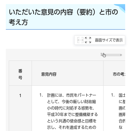
いただいた意見の内容（要約）と市の
考え方
画面サイズで表示
番
意見内容
市の考え
号
計画には、市民をパートナー
国土利
1
として、今後の厳しい財政縮
に基づ
小の時代に対処する態勢を、
画の基
平成30年までに整備構築する
画期間
という共通の使命感と目標を
合的か
示し、それを達成するための
な「行