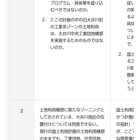
プログラム・具体策を盛り込
従いま
むべきではないのか。
の開発
るよう
2.この計画の中の旧大井川町
具体的
の工業系ゾーンの土地利用
ついて
は、大井川中央工業団地構想
におい
を実現するためのものではな
で、共
いのか。
国土利
る工業
川町で
整備計
して、
うとす
土地利用構想に新たなゾーニングと
国土利用計
2
して示されている、大井川地区の位
かつ計画的
置付けについては同意できない。
の指針」で
現行の国土利用計画の土地利用構想
が、ここで
のままでも、工業団地、住宅団地、
な開発事業