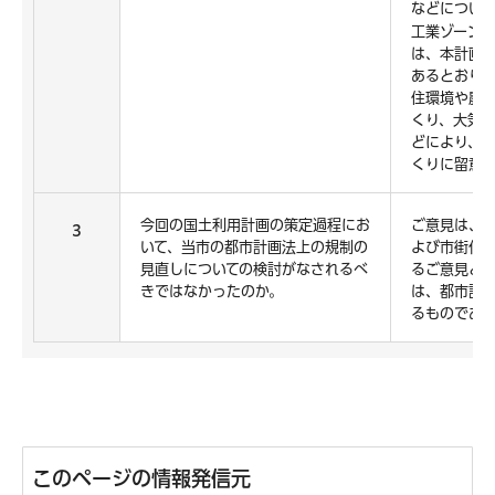
などについ
工業ゾーン
は、本計画
あるとおり
住環境や農
くり、大気
どにより、
くりに留意
今回の国土利用計画の策定過程にお
ご意見は、
3
いて、当市の都市計画法上の規制の
よび市街化
見直しについての検討がなされるべ
るご意見と
きではなかったのか。
は、都市計
るものであ
このページの情報発信元