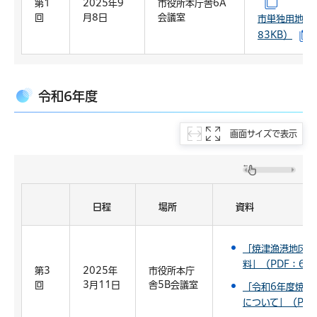
第1
2025年9
市役所本庁舎6A
（別ウイ
回
月8日
会議室
市単独用地活
83KB）
令和6年度
画面サイズで表示
日程
場所
資料
「焼津漁港地区海
料」（PDF：6,3
第3
2025年
市役所本庁
回
3月11日
舎5B会議室
「令和6年度焼津
について」（PDF：