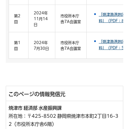
2024年
「焼津漁港地区海
第2
市役所本庁
11月14
料」（PDF：8,5
回
舎7A会議室
日
「焼津漁港地区海
第1
2024年
市役所本庁
料」（PDF：5,1
回
7月30日
舎7A会議室
このページの情報発信元
焼津市 経済部 水産振興課
所在地：〒425-8502 静岡県焼津市本町2丁目16-3
2（市役所本庁舎6階）