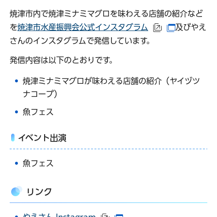
焼津市内で焼津ミナミマグロを味わえる店舗の紹介など
を
焼津市水産振興会公式インスタグラム
及びやえ
（外部サイトへ
（別ウイン
さんのインスタグラムで発信しています。
発信内容は以下のとおりです。
焼津ミナミマグロが味わえる店舗の紹介（ヤイヅツ
ナコープ）
魚フェス
イベント出演
魚フェス
リンク