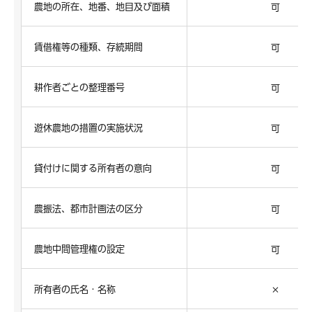
農地の所在、地番、地目及び面積
可
賃借権等の種類、存続期間
可
耕作者ごとの整理番号
可
遊休農地の措置の実施状況
可
貸付けに関する所有者の意向
可
農振法、都市計画法の区分
可
農地中間管理権の設定
可
所有者の氏名・名称
×