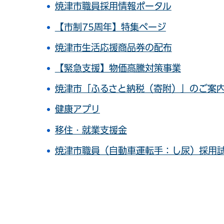
焼津市職員採用情報ポータル
【市制75周年】特集ページ
焼津市生活応援商品券の配布
【緊急支援】物価高騰対策事業
焼津市「ふるさと納税（寄附）」のご案
健康アプリ
移住・就業支援金
焼津市職員（自動車運転手：し尿）採用