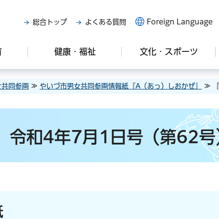
Foreign Language
総合トップ
よくある質問
育
健康・福祉
文化・スポーツ
女共同参画
≫
やいづ市男女共同参画情報紙『A（あっ）しおかぜ』
≫ 
』令和4年7月1日号（第62号
紙